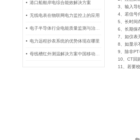
港口船舶岸电综合能效解决方案
3、输入导
4、若信号
无线电表在物联网电力监控上的应用
5、长时间
电子半导体行业电能质量监测与治理系统解决方案
6、长期保
7、如仪表
电力远程抄表系统的优势体现在哪里
8、如显示
9、除非P
母线槽红外测温解决方案中国移动河南某数据中心项目
10、CT
11、若要
您