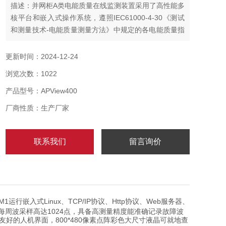
描述：并网柜A类电能质量在线监测装置采用了高性能多
核平台和嵌入式操作系统，遵照IEC61000-4-30《测试
和测量技术-电能质量测量方法》中规定的各电能质量指
标的测量方法进行测量，集谐波分析、波形采样、电压
暂降/暂升/中断、闪变监测、电压不平衡度监测、事件记
更新时间：2024-12-24
录、测量控制等功能为一体。
浏览次数：1022
产品型号：APView400
厂商性质：生产厂家
联系我们
留言询价
M1
Linux
TCP/IP
Http
Web
运行嵌入式
、
协议、
协议、
服务器、
1024
每周波采样高达
点，具备高测量精度能准确记录故障波
800*480
友好的人机界面，
像素点阵彩色大尺寸液晶可就地查