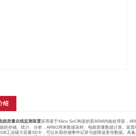
介绍
电能质量在线监测装置
Xilinx SoC
ARM
AR
采用基于
构架的双
内核处理器，
ARM2
据的存储、统计、分析，
用来数据采样、
电能质量数据计算。装置
2GB
SD
工业级大容量
卡
，可
以长期存储事件记录与故障波形等数据。具备