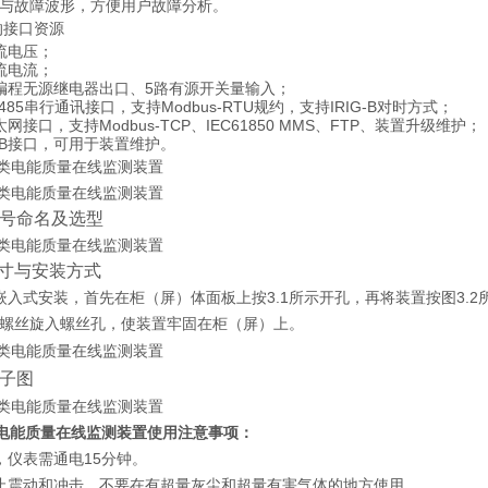
与故障波形，方便用户故障分析。
的接口资源
流电压；
流电流；
5
编程无源继电器出口、
路有源开关量输入；
485
Modbus-RTU
IRIG-B
串行通讯接口，支持
规约
，
支持
对时方式；
Modbus-TCP
IEC61850 MMS
FTP
太网接口，支持
、
、
、
装置升级维护
；
B
接口，可用于装置维护。
号命名及选型
寸与安装方式
3.1
3.2
嵌入式安装，首先在柜（屏）体面板上按
所示开孔，再将装置按图
螺丝旋入螺丝孔，使装置牢固在柜（屏）上。
子图
电能质量在线监测装置
使用注意事项：
，仪表需通电15分钟。
止震动和冲击，不要在有超量灰尘和超量有害气体的地方使用。