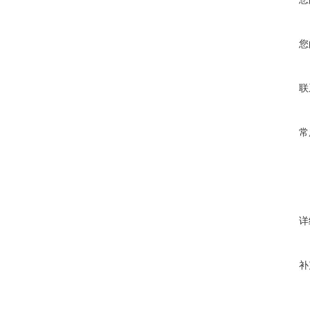
您
联
常
详
补