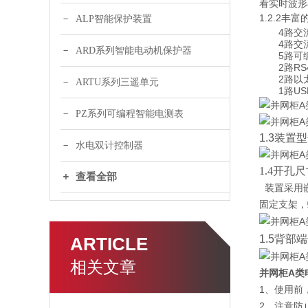
看实时波形
1.2.2
丰富
ALP智能保护装置
4
路交
4
路交
ARD系列智能电动机保护器
5
路可
2
RS
路
2
路以
ARTU系列三遥单元
1
US
路
PZ系列可编程智能电测表
1.3
装置型
水电双计控制器
1.4
开孔尺
查看全部
装置采用
固定
支架，
1.5
背部端
ARTICLE
相关文章
并网柜A类
1、使用前
2、注意防