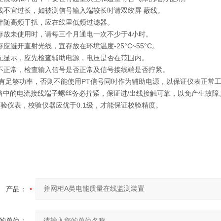
线不宜过长，如被测信号输入端较长时请双绞屏 蔽线。
伴随高频干扰，应在线里低频过滤器。
存放未使用时，请每三个月通电一次不少于4小时。
存应避开直射光线，宜存放在环境温度-25°C~55°C。
无显示，应先检查辅助电源，电压是否在范围内。
不正常，检查输入信号是否正常及信号接线端是否拧紧。
T有足够功率，否则不能使用PT信号同时作为辅助电源，以保证仪表正常
回路中的电流接线端子螺丝务必拧紧，保证进/出线接触可靠，以免产生故障
校验仪表，校验仪器应优于0.1级，才能保证校验精度。
产品：
的单位：