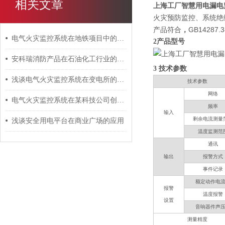
相关文章
上海工厂智慧用电漏电
火灾预防监控、系统绝
产品符合
，
GB1428
电气火灾监控系统在地铁项目中的应用
2产品型号
安科瑞消防产品在石油化工行业的应用探讨
3
技
浅谈电气火灾监控系统在变电所的应用
技术参数
网络
电气火灾监控系统在某科技公司创意园上的应用
频率
输入
剩余电流测量
浅谈安全用电平台在商业广场的应用
温度监测范
通讯
输出
报警方式
事件记录
额定动作电
报警
温度报警
设置
音响器件声
测量精度