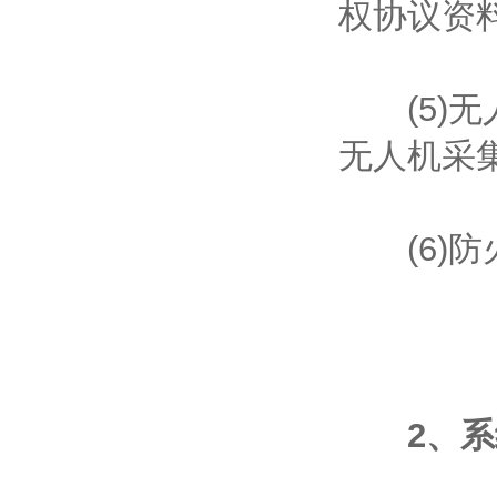
权协议资
(5)无
无人机采
(6)防
2、