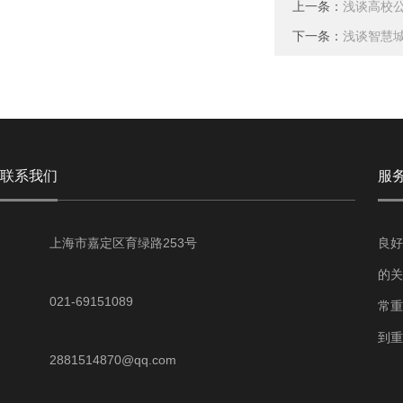
上一条：
浅谈高校
下一条：
浅谈智慧
联系我们
服
上海市嘉定区育绿路253号
良好
的关
021-69151089
常重
到重
2881514870@qq.com