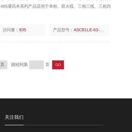
485通讯本系列产品适用于单相、双火线、三相三线、三相四
访问量：
935
产品型号：
ASCB1LE-63-C16-2P
跳转到第
页
末页
关注我们