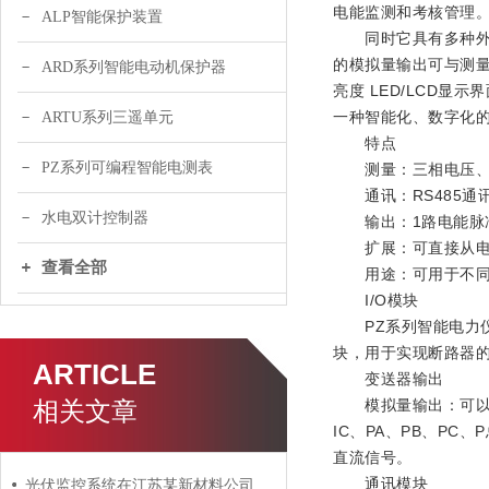
电能监测和考核管理
ALP智能保护装置
同时它具有多种外围接口
的模拟量输出可与测量
ARD系列智能电动机保护器
亮度 LED/LCD
一种智能化、数字化的
ARTU系列三遥单元
特点
PZ系列可编程智能电测表
测量：三相电压、电
通讯：RS485通讯，
水电双计控制器
输出：1路电能脉
扩展：可直接从电流
查看全部
用途：可用于不同开
I/O模块
PZ系列智能电力仪表
块，用于实现断路器
ARTICLE
变送器输出
相关文章
模拟量输出：可以提供2
IC、PA、PB、PC、
直流信号。
通讯模块
光伏监控系统在江苏某新材料公司4.03MW分布式光伏10KV并网系统的应用