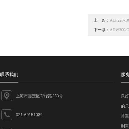
上一条：
ALP220
下一条：
ADW30
联系我们
服
上海市嘉定区育绿路253号
良好
的关
021-69151089
常重
到重