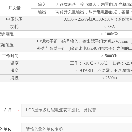
输入
四路或两路干接点输入，内置电源
,光耦隔
开关量
输出
两路开关量输出，常开继电器触点，容量
电压范围
AC85～265V或DC100-350V
（以仪表
功耗
< 5VA
绝缘电阻
≥ 100MΩ
电源端子组与信号输入、输出端子组之间
2kV/1mi
工频耐压
外壳与各端子组（除参比电压
≤40V的端子）之间的工
*工作时间
≥ 50000h
温度
工作：
-10℃～+55℃ 贮存
：
-2
湿度
≤ 93%RH，不结露，不含腐蚀
海拔
≤ 2500m
产品：
的单位：