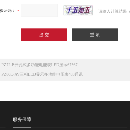
验证码：
请输入计算结果（
：
PZ72-E开孔式多功能电能表LED显示67*67
：
PZ80L-AV三相LED显示多功能电压表485通讯
服务保障