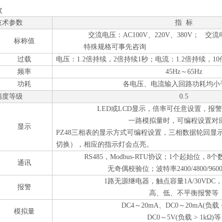
数
技术参数
指
标
交流电压：
AC100V、220V、380V； 交
标称值
特殊规格可事先咨询
过载
电压：
1.2倍持续，2倍持续1秒；电流：1.2倍持续，1
频率
45Hz～65Hz
功耗
各电压、电流输入回路功耗均小
精度等级
0.5
LED或LCD显示，倍率可任意设置，报
一路模拟量时，可编程设置对
显示
PZ48三相表的显示方式可编程设置，三相数据轮回显
切换），相应的指示灯会点亮。
RS485，Modbus-RTU协议；1个起始位，
通讯
无奇偶校验位；波特率
2400/4800/960
1路无源继电器，触点容量1A/30VDC，1
报警
高、低、不平衡报警等
DC4～20mA、DC0～20mA(负载 < 
模拟量
DC0～5V(负载 > 1kΩ)等