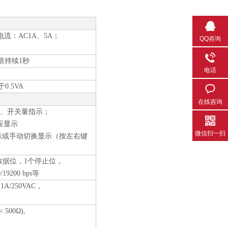
流电流：AC1A、5A；
QQ咨询
0倍持续1秒
电话
于
0.5VA
在线咨询
警、开关量指示；
应显示
微信扫一扫
示或手动切换显示（按左右键
8个数据位，1个停止位，
0/19200 bps等
A/250VAC，
500Ω),