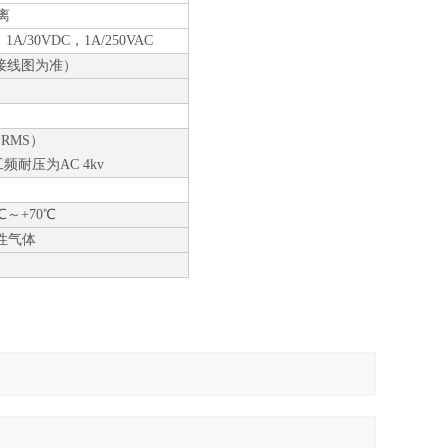
离
：
1A/30VDC，1A/250VAC
接线图为准）
n（RMS）
频耐压为AC 4kv
5℃～+70℃
性气体