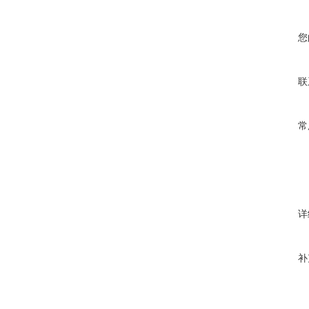
您
联
常
详
补