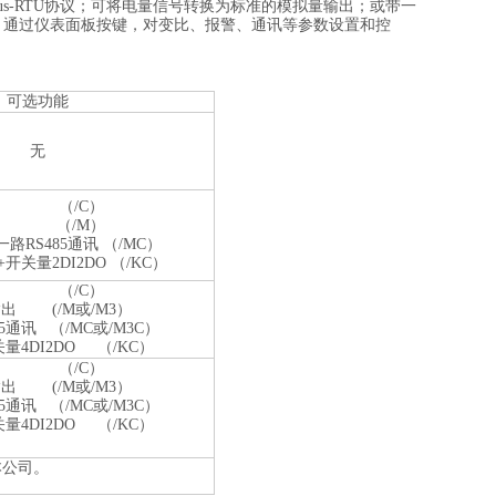
dbus-RTU协议；可将电量信号转换为标准的模拟量输出；或带一
，通过仪表面板按键，对变比、报警、通讯等参数设置和控
可选功能
无
5通讯 （/C）
出 （/M）
路RS485通讯 （/MC）
+开关量2DI2DO （/KC）
5通讯 （/C）
出 (/M或/M3）
5通讯 （/MC或/M3C）
关量4DI2DO （/KC）
5通讯 （/C）
出 (/M或/M3）
5通讯 （/MC或/M3C）
关量4DI2DO （/KC）
本公司。