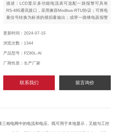
描述：LCD显示多功能电流表可选配一路报警可具有
RS-485通讯接口，采用兼容Modbus-RTU协议；可将电
量信号转换为标准的模拟量输出；或带一路继电器报警
输出；或带四路（两路）开关量输入/两路开关量输出。
根据不同要求，通过仪表面板按键，对变比、报警、通
更新时间：2024-07-15
讯等参数设置和控制。
浏览次数：1344
产品型号：PZ80L-AI
厂商性质：生产厂家
联系我们
留言询价
量三相电网中的电流和电压。既可用于本地显示，又能与工控