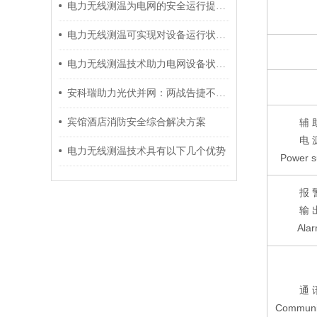
电力无线测温为电网的安全运行提供了有力保障
电力无线测温可实现对设备运行状态的远程监控
电力无线测温技术助力电网设备状态监测
安科瑞助力光伏并网：两战告捷不松劲，持续护航再出发
宾馆酒店消防安全综合解决方案
辅
电
电力无线测温技术具有以下几个优势
Power s
报
输
Ala
通
Communi