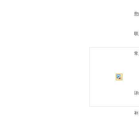
您
联
常
详
补