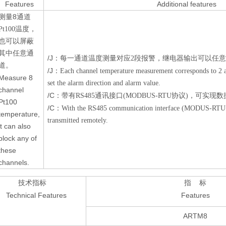
Features
Additional features
8
测量
通道
Pt100
温度，
也可以屏蔽
其中任意通
/J
：每一通道温度测量对应2
段报警，继电器输出可以任意
道。
/J
：Each channel temperature measurement corresponds to 2 al
Measure 8
set the alarm direction and alarm value.
channel
/C
：带有RS485
通讯接口(MODBUS-RTU
协议)
，可实现数
Pt100
/C
：With the RS485 communication interface (MODUS-RTU pr
temperature,
transmitted remotely.
it can also
block any of
these
channels.
技术指标
指
标
hnical Features
Features
ARTM8