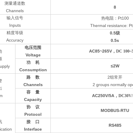
测量通道数
8
Channels
输入信号
Pt100
热电阻：
Inputs
Thermal resistance: P
精度等级
0.5
级
Accuracy
0.5s
电压范围
AC85~265V
，DC 100~
助
Voltage
源
功
耗
≤2W
upply
Consumption
2
路
数
组常开
警
Channels
2 groups normally o
出
容
量
rm
AC250V/5A
，DC30V/
Capacity
协
议
MODBUS-RTU
Protocol
讯
接
口
RS485
cation
Interface