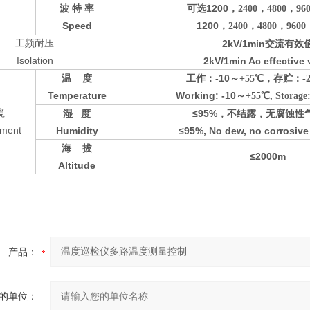
1200
波
特
率
可选
，2400
，4800
，960
Speed
1200
，2400
，4800
，9600
工频耐压
2kV/1min
交流有效
Isolation
2kV/1min Ac effective 
-10
温
度
工作：
～+55℃
，存贮：-2
Temperature
Working: -10
～+55℃, Storage:
境
≤95%
湿
度
，不结露，无腐蚀性
nment
Humidity
≤95%, No dew, no corrosive
海
拔
≤2000m
Altitude
产品：
的单位：