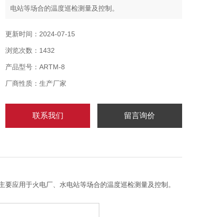
电站等场合的温度巡检测量及控制。
在打开产品包装时，请仔细检查是否有损坏，如有任何
损坏，请及时通知ACREL公司或代理商，并请保留损坏
更新时间：2024-07-15
的外包装。如系ACREL公司或代理商责任，将及时予以
浏览次数：1432
更换。
产品型号：ARTM-8
厂商性质：生产厂家
联系我们
留言询价
主要应用于火电厂、水电站等场合的温度巡检测量及控制。