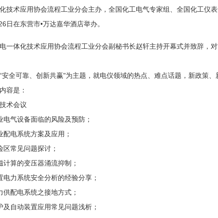
化技术应用协会流程工业分会主办，全国化工电气专家组、全国化工仪表
8月26日在东营市•万达嘉华酒店举办。
一体化技术应用协会流程工业分会副秘书长赵轩主持开幕式并致辞，对
全可靠、创新共赢"为主题，就电仪领域的热点、难点话题，新政策、
内容是：
技术会议
业电气设备面临的风险及预防；
业配电系统方案及应用；
险区常见问题探讨；
磁计算的变压器涌流抑制；
置电力系统安全分析的经验分享；
力供配电系统之接地方式；
护及自动装置应用常见问题浅析；