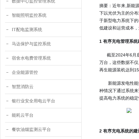
数据中心监控管理系统
摘要：近年来,新能
下以光伏为主的分布
智能照明监控系统
于新型电力系统下的
低建设和运营成本，
IT配电监测系统
1 有序充电管理系
马达保护与监控系统
截至2024年6月底
宿舍水电费管理系统
万台，这些数据不仅
再生能源装机达到15
企业能源管控
新能源发电性能受天
智慧消防云
种情况下通过系统来
提高电力系统的稳定
银行业安全用电云平台
能耗云平台
餐饮油烟监测云平台
2 有序充电系统的建