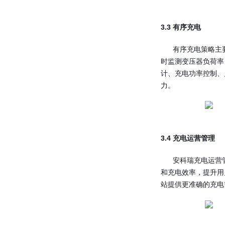
3.3 有序充电
有序充电策略主要
时监测变压器负荷率
计、充电功率控制、
力。
3.4 充电运营管理
安科瑞充电运营管
和充电效率，提升用
站提供更准确的充电