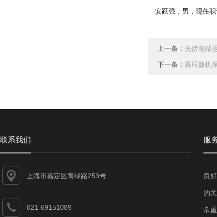
安跃强，男，现任职
上一条：
光伏电站
下一条：
高压微机
联系我们
服
上海市嘉定区育绿路253号
良好
的关
021-69151089
常重