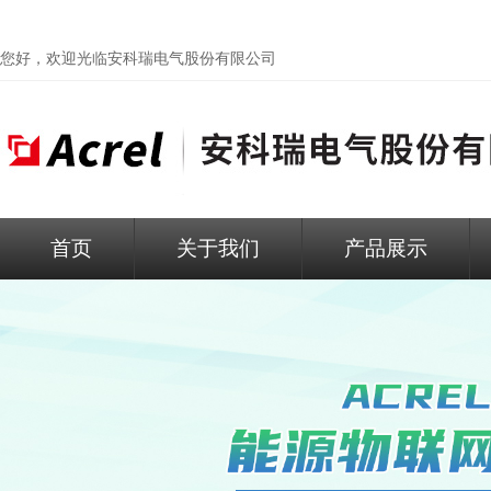
您好，欢迎光临
安科瑞电气股份有限公司
首页
关于我们
产品展示