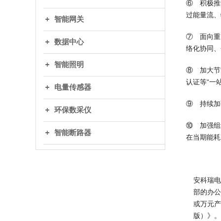
⑥ 积极推
过能量流、
智能网关
⑦ 面向重
数据中心
络化协同、
智能照明
⑧ 加大节
认证等“一
电量传感器
⑨ 持续加
环保数采仪
⑩ 加强组
智能断路器
在当期能耗
安科瑞电
部的办公
或万元产
版）》。