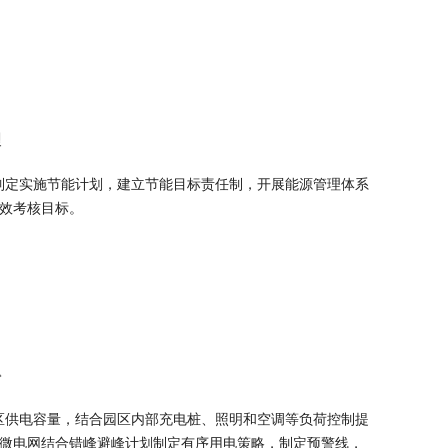
理
业制定实施节能计划，建立节能目标责任制，开展能源管理体系
效考核目标。
补
园区供电容量，结合园区内部充电桩、照明和空调等负荷控制提
微电网结合错峰避峰计划制定有序用电策略，制定预警线，