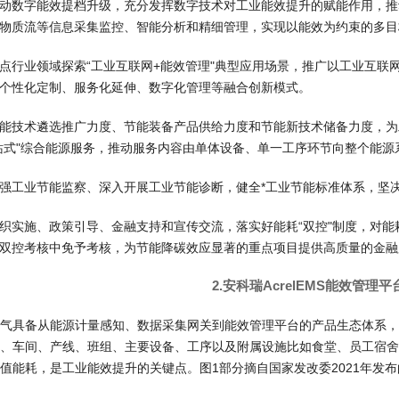
动数字能效提档升级，充分发挥数字技术对工业能效提升的赋能作用，推
物质流等信息采集监控、智能分析和精细管理，实现以能效为约束的多目
点行业领域探索“工业互联网+能效管理"典型应用场景，推广以工业互联
个性化定制、服务化延伸、数字化管理等融合创新模式。
能技术遴选推广力度、节能装备产品供给力度和节能新技术储备力度，为
站式"综合能源服务，推动服务内容由单体设备、单一工序环节向整个能源
强工业节能监察、深入开展工业节能诊断，健全*工业节能标准体系，坚
织实施、政策引导、金融支持和宣传交流，落实好能耗“双控"制度，对
双控考核中免予考核，为节能降碳效应显著的重点项目提供高质量的金融
2.安科瑞AcrelEMS能效管理
气具备从能源计量感知、数据采集网关到能效管理平台的产品生态体系，
、车间、产线、班组、主要设备、工序以及附属设施比如食堂、员工宿舍
值能耗，
是工业能效提升的关键点。图1部分摘自国家发改委2021年发