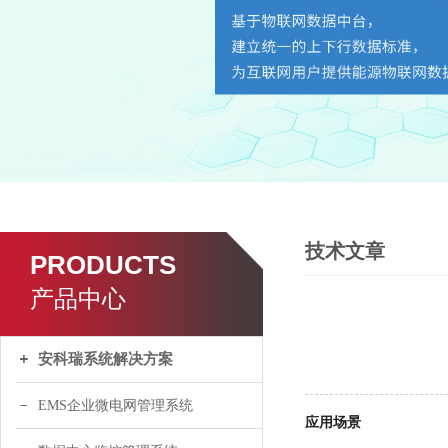
技术文章
PRODUCTS
产品中心
安科瑞系统解决方案
EMS企业微电网管理系统
应用场景