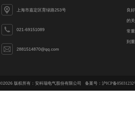
上海市嘉定区育绿路253号
良好
的关
021-69151089
常重
到重
2881514870@qq.com
©2026 版权所有：安科瑞电气股份有限公司 备案号：
沪ICP备05031232