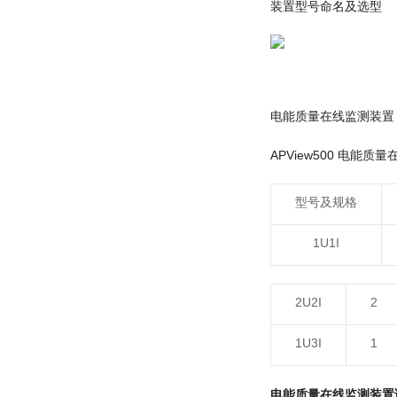
装置型号命名及选型
电能质量在线监测装置
APView500 电能
型号及规格
1U1I
2U2I
2
1U3I
1
电能质量在线监测装置