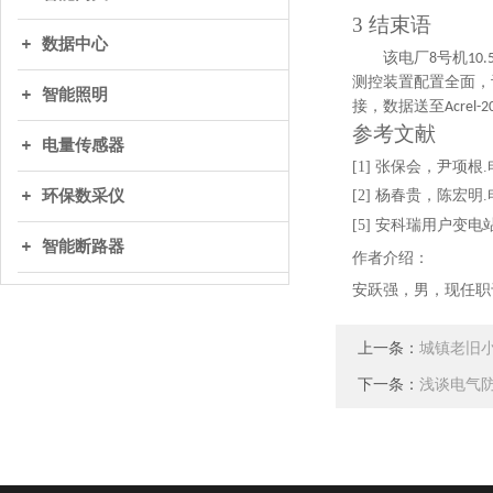
3 结束语
数据中心
该电厂
号机
8
10.
测控装置配置全面，
智能照明
接，数据送至
Acrel-2
参考文献
电量传感器
[1]
张保会，尹项根
环保数采仪
[2]
杨春贵，陈宏明
[
5
] 安科瑞用户变电
智能断路器
作者介绍：
安跃强，男，现任职
上一条：
城镇老旧
下一条：
浅谈电气