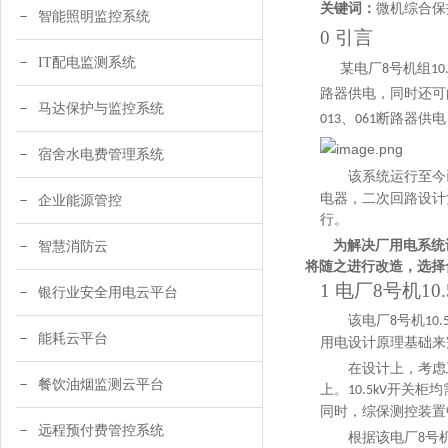
关键词：
微机综合保
智能照明监控系统
0 引言
IT配电监测系统
某电厂
号机组
8
10
路器供电，同时还可
马达保护与监控系统
、
断路器供电
013
061
宿舍水电费管理系统
该系统运行至今
电器，二次回路设计
企业能源管控
行。
为解决厂用电系统
智慧消防云
将随之进行改造，选择
1 电厂8号机1
银行业安全用电云平台
该电厂
号机
8
10.
能耗云平台
用电设计原理基础来
在设计上，考虑
餐饮油烟监测云平台
上。
开关柜均
10.5kV
同时，综保测控装置
远程预付费管控系统
根据
该电厂
号
8