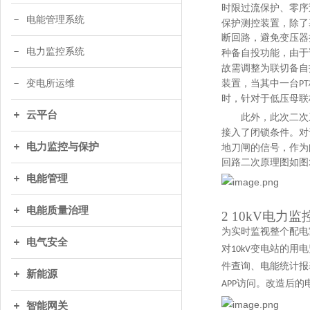
时限过流保护、零序
电能管理系统
保护测控装置，除了
断回路，避免变压器
电力监控系统
种备自投功能，由于
故需调整为联切备自
变电所运维
装置，当其中一台
PT
时，针对于低压母联
云平台
此外，此次二次
接入了闭锁条件。对
电力监控与保护
地刀闸的信号，作为
回路二次原理图如图
电能管理
电能质量治理
2 10kV电力
为实时监视整个配电
电气安全
对
变电站的用电
10kV
件查询
、
电能统计报
新能源
访问
。
改造后的
APP
智能网关