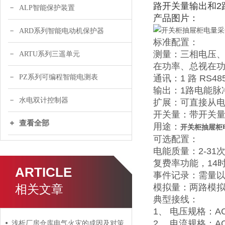
路开关量输出和2
ALP智能保护装置
产品图片：
ARD系列智能电动机保护器
标准配置：
测量：三相电压、
ARTU系列三遥单元
在功率、总视在功
PZ系列可编程智能电测表
通讯：1 路 RS485
输出：1路电能脉
水电双计控制器
扩展：可直接从
开关量：带开关量
查看全部
用途：
开关柜抽屉柜
可选配置：
电能质量：2-31
复费率功能，14
ARTICLE
事件记录：需量
相关文章
模拟量：两路模拟
典型接线：
1、 电压规格：AC 3×
2、 电流规格：A
浅析厂房仓库电气火灾的成因及对策