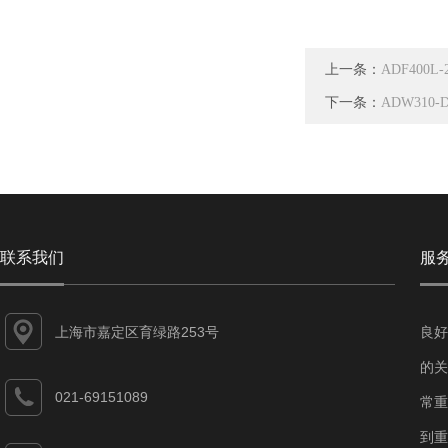
上一条：
ADF40
下一条：
ADW310
联系我们
服
上海市嘉定区育绿路253号
良好
的关
021-69151089
常重
到重