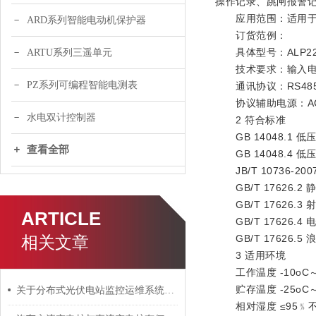
操作记录、跳闸报警
应用范围：适用于煤
ARD系列智能电动机保护器
订货范例：
具体型号：ALP220
ARTU系列三遥单元
技术要求：输入电压AC
PZ系列可编程智能电测表
通讯协议：RS485接口
协议辅助电源：AC/D
水电双计控制器
2 符合标准
GB 14048.1 
查看全部
GB 14048.4 
JB/T 10736-2
GB/T 17626.2
GB/T 17626.
ARTICLE
GB/T 17626.
相关文章
GB/T 17626.
3 适用环境
工作温度 -10oC～
贮存温度 -25oC～
关于分布式光伏电站监控运维系统的简单介绍
相对湿度 ≤95﹪