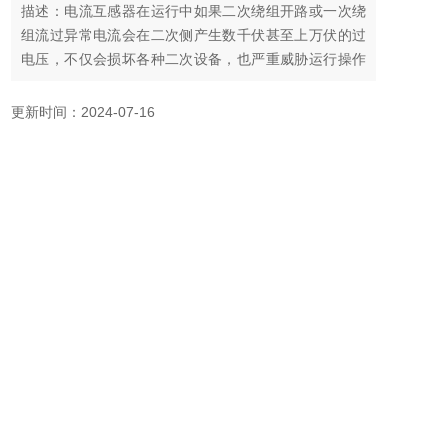
描述：电流互感器在运行中如果二次绕组开路或一次绕
组流过异常电流会在二次侧产生数千伏甚至上万伏的过
电压，不仅会损坏各种二次设备，也严重威胁运行操作
人员的生命安全。该系列10kV用电流互感器导轨式过电
压保护器能有效防止因电流互感器二次侧异常高压引起
更新时间：2024-07-16
的事故。一旦二次开路，出现异常尖峰过电压时能立即
浏览次数：1835
响应限压，延时短路，从而起到保护作用。
产品型号：ACTB-6
厂商性质：生产厂家
联系我们
留言询价
千伏甚至上万伏的过电压，不仅会损坏各种二次设备，也严