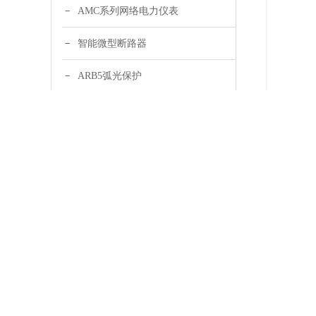
AMC系列网络电力仪表
智能微型断路器
ARB5弧光保护
AM系列微机保护装置
AGF导轨式智能光伏采集
ACTB过电压保护器
ASD开关柜综合测控装置
WHD智能型温湿度控制器
详情
ARTM电气接点在线测温
10kV用
功能：
ASJ系列智能电力继电器
电流互感