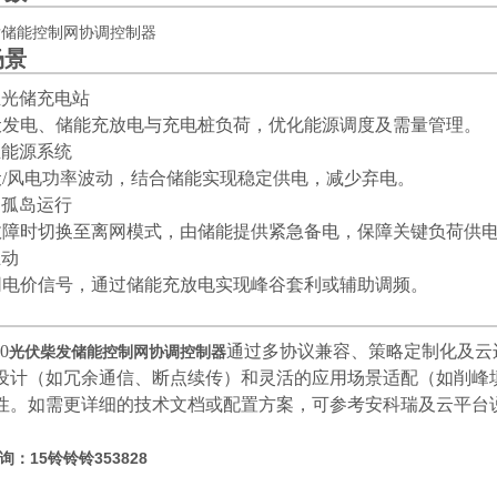
场景
商业光储充电站
光伏发电、储能充放电与充电桩负荷，优化能源调度及需量管理。
再生能源系统
光伏/风电功率波动，结合储能实现稳定供电，减少弃电。
电网孤岛运行
网故障时切换至离网模式，由储能提供紧急备电，保障关键负荷供
互动
主网电价信号，通过储能充放电实现峰谷套利或辅助调频。
0
通过多协议兼容、策略定制化及云
光伏柴发储能控制网协调控制器
设计（如冗余通信、断点续传）和灵活的应用场景适配（如削峰
性。如需更详细的技术文档或配置方案，可参考安科瑞及云平台
：15铃铃铃353828