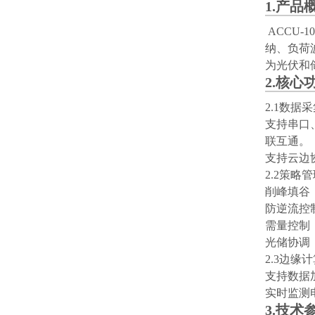
1.产品
ACCU
纳、负荷
为光伏和储
2.核心
2.1数据
支持串口、
联互通。
支持云边
2.2策
削峰填谷
防逆流控
需量控制
光储协调
2.3边缘
支持数据
实时监测
3.技术