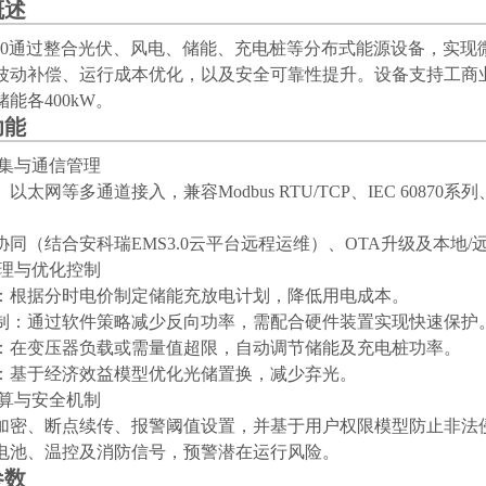
概述
-100通过整合光伏、风电、储能、充电桩等分布式能源设备，实
波动补偿、运行成本优化，以及安全可靠性提升。设备支持工商
能各400kW。
功能
采集与通信管理
以太网等多通道接入，兼容Modbus RTU/TCP、IEC 608
协同（结合安科瑞EMS3.0云平台远程运维）、OTA升级及本地/
略管理与优化控制
：根据分时电价制定储能充放电计划，降低用电成本。
制：通过软件策略减少反向功率，需配合硬件装置实现快速保护
：在变压器负载或需量值超限，自动调节储能及充电桩功率。
：基于经济效益模型优化光储置换，减少弃光。
计算与安全机制
加密、断点续传、报警阈值设置，并基于用户权限模型防止非法
电池、温控及消防信号，预警潜在运行风险。
参数