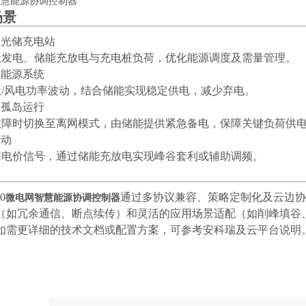
场景
商业光储充电站
光伏发电、储能充放电与充电桩负荷，优化能源调度及需量管理。
再生能源系统
光伏/风电功率波动，结合储能实现稳定供电，减少弃电。
电网孤岛运行
网故障时切换至离网模式，由储能提供紧急备电，保障关键负荷供
互动
主网电价信号，通过储能充放电实现峰谷套利或辅助调频。
0
通过多协议兼容、策略定制化及云边协
微电网智慧能源协调控制器
（如冗余通信、断点续传）和灵活的应用场景适配（如削峰填谷
如需更详细的技术文档或配置方案，可参考安科瑞及云平台说明