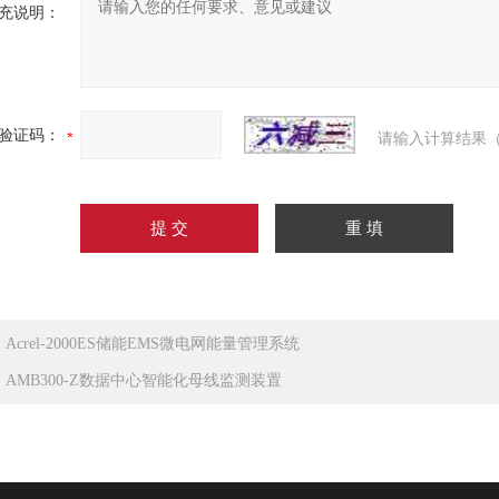
充说明：
验证码：
请输入计算结果（
：
Acrel-2000ES储能EMS微电网能量管理系统
：
AMB300-Z数据中心智能化母线监测装置