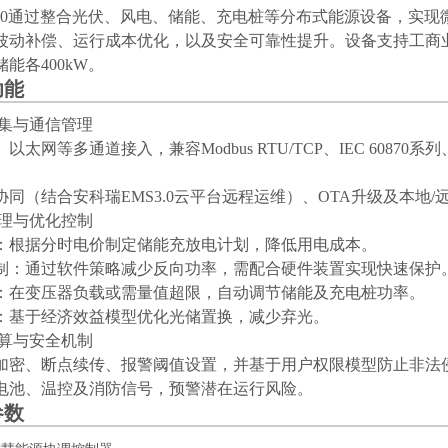
-100通过整合光伏、风电、储能、充电桩等分布式能源设备，实
波动补偿、运行成本优化，以及安全可靠性提升。设备支持工商
能各400kW。
功能
采集与通信管理
以太网等多通道接入，兼容Modbus RTU/TCP、IEC 608
协同（结合安科瑞EMS3.0云平台远程运维）、OTA升级及本地/
略管理与优化控制
：根据分时电价制定储能充放电计划，降低用电成本。
制：通过软件策略减少反向功率，需配合硬件装置实现快速保护
：在变压器负载或需量值超限，自动调节储能及充电桩功率。
：基于经济效益模型优化光储置换，减少弃光。
计算与安全机制
加密、断点续传、报警阈值设置，并基于用户权限模型防止非法
电池、温控及消防信号，预警潜在运行风险。
参数