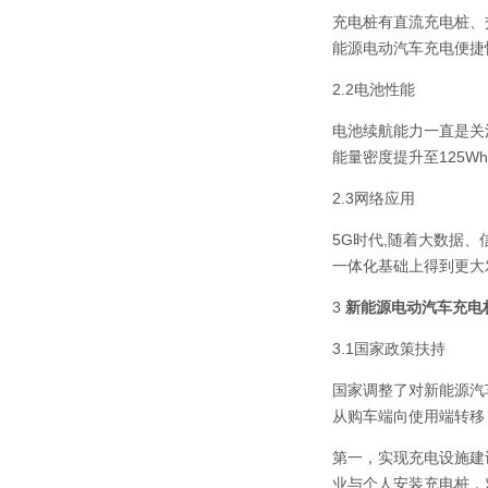
充电桩有直流充电桩、
能源电动汽车充电便捷
2.2电池性能
电池续航能力一直是关注
能量密度提升至125W
2.3网络应用
5G时代,随着大数据
一体化基础上得到更大
3
新能源电动汽车充电
3.1国家政策扶持
国家调整了对新能源汽
从购车端向使用端转移
第一，实现充电设施建
业与个人安装充电桩，