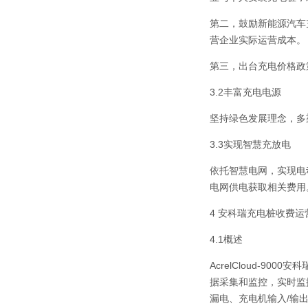
第二，鼓励新能源汽车
营企业实际运营成本。
第三，出台充电价格政
3.2丰富充电电源
坚持绿色发展理念，多
3.3实现智慧充放电
依托智慧电网，实现电
电网供电获取相关费用
4 安科瑞充电桩收费运
4.1概述
AcrelCloud-
据采集和监控，实时监
漏电、充电机输入/输