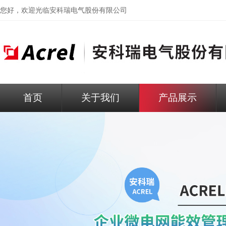
您好，欢迎光临
安科瑞电气股份有限公司
首页
关于我们
产品展示