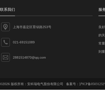
联系我们
服
上海市嘉定区育绿路253号
良好
的关
021-69151089
常重
到重
2881514870@qq.com
©2026 版权所有：安科瑞电气股份有限公司 备案号：
沪ICP备05031232