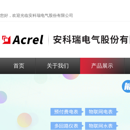
您好，欢迎光临
安科瑞电气股份有限公司
首页
关于我们
产品展示