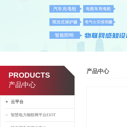
产品中心
PRODUCTS
产品中心
云平台
智慧电力物联网平台EIOT