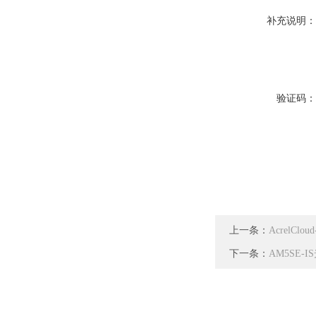
补充说明
验证码
上一条：
AcrelCl
下一条：
AM5SE