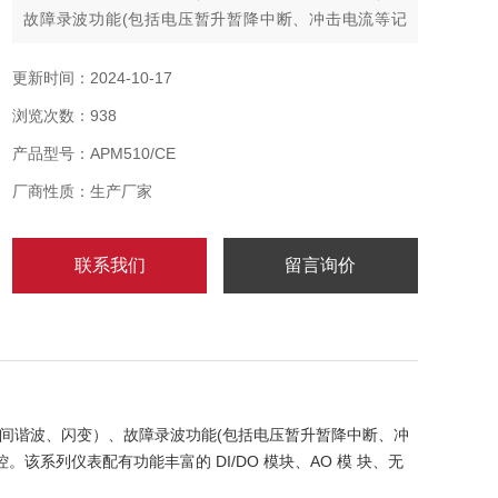
故障录波功能(包括电压暂升暂降中断、冲击电流等记
录)、事件记录功 能及网络通讯等功能，主要用于电网供
电质量的综合监控。该系列仪表配有功能丰富的 DI/DO
更新时间：2024-10-17
模块、AO 模 块、无线通讯模块、漏电测温模块，可以
浏览次数：938
灵活实现电气回路全电量测量及开关状态监控。
产品型号：APM510/CE
厂商性质：生产厂家
联系我们
留言询价
间谐波、闪变）、故障录波功能(包括电压暂升暂降中断、冲
系列仪表配有功能丰富的 DI/DO 模块、AO 模 块、无