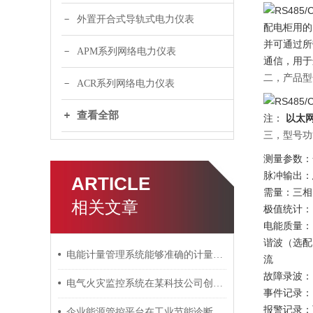
外置开合式导轨式电力仪表
配电柜用的
并可通过所
APM系列网络电力仪表
通信，用于
二，产品型
ACR系列网络电力仪表
查看全部
注：
以太
三，型号功
测量参数：
脉冲输出：
ARTICLE
需量：三相
相关文章
极值统计：
电能质量：
谐波（选配
电能计量管理系统能够准确的计量电能消耗
流
故障录波：
电气火灾监控系统在某科技公司创意园上的应用
事件记录：D
报警记录：
企业能源管控平台在工业节能诊断服务中的应用