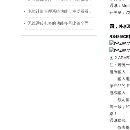
通讯：Modb
电能计量管理系统功能，主要看看以下4点
开关量：72
无线远传电表的功能多且比较全面
四，
外形
RS485/
图 2 APM
注：若统一
电压输入:
输入电压应不
据产品的 
电流输入:
额定输入电
向一致；如
路！
通讯接线:
仪表提供异