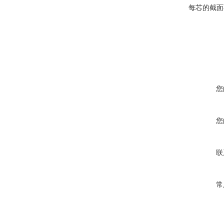
每芯的截面
您
您
联
常