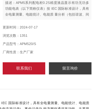
描述：APM5系列配电柜0.2S精度液晶显示有功无功多
功能电表（以下简称仪表）按 IEC 国际标准设计，具有
全电量测量、电能统计、电能质 量分析（包括谐波、间
谐波、闪变）、故障录波功能(包括电压暂升暂降中断、
冲击电流等记录)、事件记录功 能及网络通讯等功能，主
更新时间：2024-07-17
要用于电网供电质量的综合监控。该系列仪表配有功能
浏览次数：1351
丰富的 DI/DO 模块、AO 模 块、无线通讯模块、漏电测
温模块，可以灵活实现电气回路全电量测量
产品型号：APM520/S
厂商性质：生产厂家
联系我们
留言询价
 IEC 国际标准设计，具有全电量测量、电能统计、电能质
击电流等记录)、事件记录功 能及网络通讯等功能，主要用