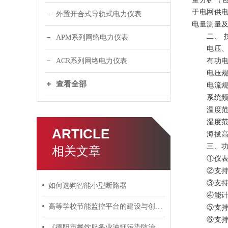
于电网供电
外置开合式导轨式电力仪表
电量测量
二、 技
APM系列网络电力仪表
电压、电
有功电能精
ACR系列网络电力仪表
电压规格：AC
查看全部
电流规格：
系统频率：
温度范围：
湿度范围:
ARTICLE
海拔高度
三、功
相关文章
①仪表应
②支持全电
③支持双
如何选购智能小型断路器
④能计量
高等学校节能监控平台的建设与创新研究
⑤支持三
⑥支持电
《德阳市餐饮服务业油烟污染防治管理办法》之创新油烟监管