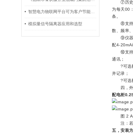
⑦历史数
为每天00
智慧电力物联网平台可为客户节能降费提供专业支持
条。
⑧支持事
模拟量信号隔离器应用和选型
数、频率、
⑨仪器应
配4-20
⑩支持RS
通讯；
?可选配
并记录；
?可选配
四，外形
配电柜0.
图 2 A
注：若统
五，安装