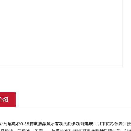
介绍
系列
配电柜0.2S精度液晶显示有功无功多功能电表
（以下简称仪表）按
括谐波、间谐波、闪变）、故障录波功能(包括电压暂升暂降中断、冲