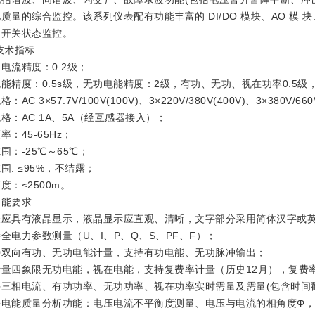
质量的综合监控。该系列仪表配有功能丰富的 DI/DO 模块、AO 
及开关状态监控。
术指标
流精度：0.2级；
度：0.5s级，无功电能精度：2级，有功、无功、视在功率0.5级，
 3×57.7V/100V(100V)、3×220V/380V(400V)、3×380V/660V
AC 1A、5A（经互感器接入）；
45-65Hz；
-25℃～65℃；
 ≤95%，不结露；
：≤2500m。
能要求
具有液晶显示，液晶显示应直观、清晰，文字部分采用简体汉字或英
力参数测量（U、I、P、Q、S、PF、F）；
向有功、无功电能计量，支持有功电能、无功脉冲输出；
四象限无功电能，视在电能，支持复费率计量（历史12月），复费率
相电流、有功功率、无功功率、视在功率实时需量及需量(包含时间戳
能质量分析功能：电压电流不平衡度测量、电压与电流的相角度Φ，2-