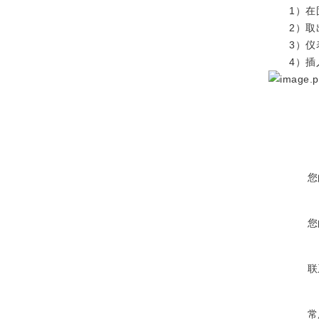
1）在固
2）取出
3）仪表
4）插入
您
您
联
常