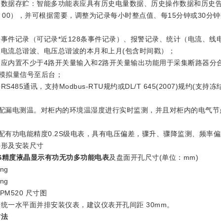
据存贮：智能多功能表应具有历史电量数据、历史操作数据和历史告
：00），并可根据需要，调整为记录每小时整点值、每15分钟或30分
件记录（可记录*近128条事件记录）、报警记录、统计（电流、线
电流总谐波、电压总谐波的本月和上月(包含时间戳）；
内置不少于4路开关量输入和2路开关量输出功能用于采集断路器分合
mA模拟量信号至后台；
485通讯，支持Modbus-RTU规约或DL/T 645(2007)规约(
漏电测温。对柜内的环境温湿度进行实时监测，并且对柜内的电气节
有功电能精度0.2S级电表，具有电压偏差，骤升、骤降监测、频率偏
及安装尺寸
2S精度液晶显示有功无功多功能电表
及盘面开孔尺寸(单位：mm)
PM520 尺寸图
一水平面并排安装仪表，建议仪表开孔间距 30mm。
方法