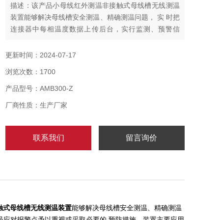
描述：该产品小母线红外测温非接触式母线槽无线测温
装置能够解决母线槽安全测温、精确测温问题， 实 时把
连接器中每相温度数据上传后台，实行监测、预警信
息，提示管理人员应对报警点予以重视或采取必要的 预
防措施。装置主要应用于各种领域的密集绝缘母线连接
更新时间：2024-07-17
器的在线温度监控系统。
浏览次数：1700
产品型号：AMB300-Z
厂商性质：生产厂家
联系我们
留言询价
触式母线槽无线测温装置
能够解决母线槽安全测温、精确测温
员应对报警点予以重视或采取必要的
预防措施。装置主要应用