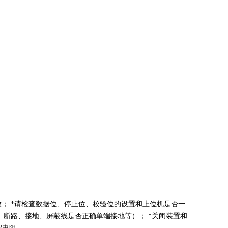
致；
*请检查数据位、停止位、校验位的设置和上位机是否一
、断路、接地、屏蔽线是否正确单端接地等）；
*关闭装置和