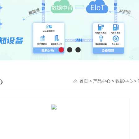
心
>
>
>
首页
产品中心
数据中心