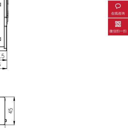
在线咨询
微信扫一扫