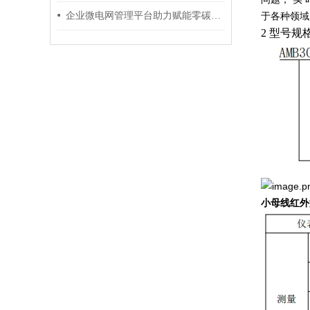
企业微电网管理平台助力赋能零碳园区建设
于各种领域
2 型号规
小母线红外