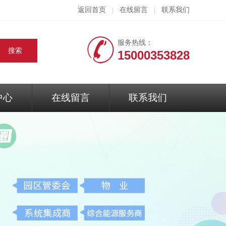
返回首页
在线留言
联系我们
|
|
服务热线：
15000353828
中心
在线留言
联系我们