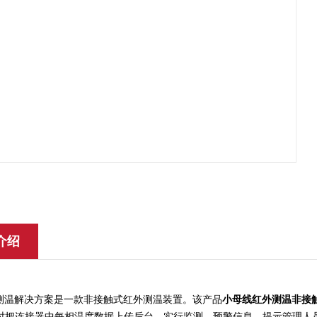
介绍
小母线红外测温非接
外测温解决方案是一款非接触式红外测温装置。该产品
时把连接器中每相温度数据上传后台，实行监测、预警信息，提示管理人