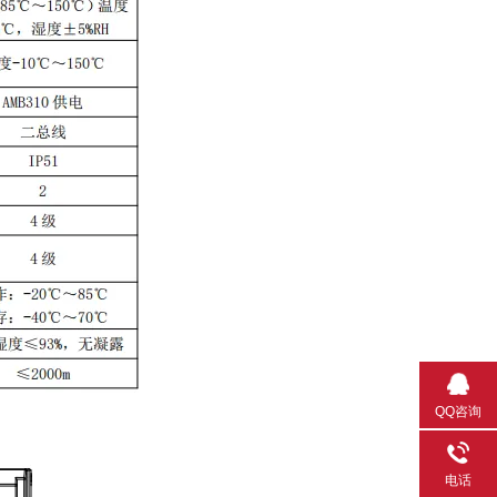
QQ咨询
电话