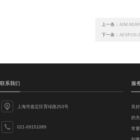
上一条：
AIM-M
下一条：
AESP1
联系我们
服
上海市嘉定区育绿路253号
良好
的关
021-69151089
常重
到重