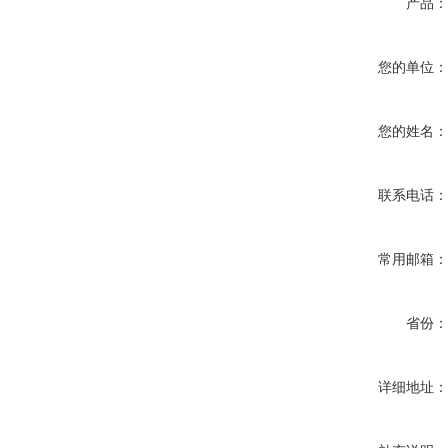
产品
您的单位
您的姓名
联系电话
常用邮箱
省份
详细地址