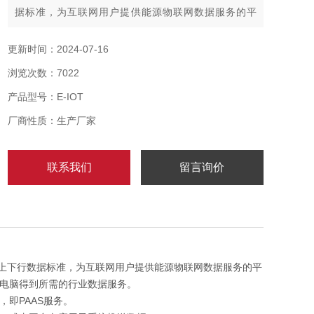
据标准，为互联网用户提供能源物联网数据服务的平
台。用户仅需购买安科瑞物联网传感器，选配网关，自
行安装后扫码即可使用手机和电脑得到所需的行业数据
更新时间：2024-07-16
服务。
浏览次数：7022
产品型号：E-IOT
厂商性质：生产厂家
联系我们
留言询价
上下行数据标准，为互联网用户提供能源物联网数据服务的平
电脑得到所需的行业数据服务。
即PAAS服务。