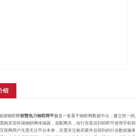
介绍
IoT能源物联网
智慧电力物联网平台
是一套基于物联网数据中台，建立统一的
需购买安科瑞物联网传感器，选配网关，自行安装后扫码即可使用手机和
互联网用户无需关注平台本身，仅需关注购买硬件后得到的行业数据服务，