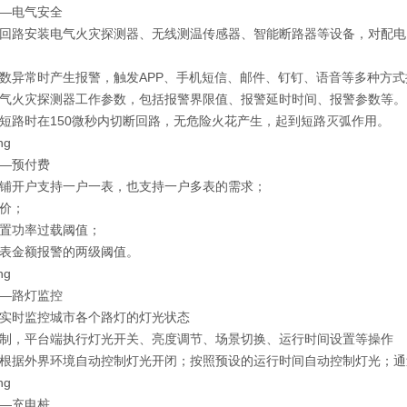
—电气安全
回路安装电气火灾探测器、无线测温传感器、智能断路器等设备，对配电
数异常时产生报警，触发APP、手机短信、邮件、钉钉、语音等多种方式
气火灾探测器工作参数，包括报警界限值、报警延时时间、报警参数等。
短路时在150微秒内切断回路，无危险火花产生，起到短路灭弧作用。
—预付费
铺开户支持一户一表，也支持一户多表的需求；
价；
置功率过载阈值；
表金额报警的两级阈值。
—路灯监控
实时监控城市各个路灯的灯光状态
制，平台端执行灯光开关、亮度调节、场景切换、运行时间设置等操作
根据外界环境自动控制灯光开闭；按照预设的运行时间自动控制灯光；通
—充电桩