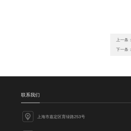
上一条
下一条
联系我们
上海市嘉定区育绿路253号