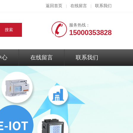
返回首页
在线留言
联系我们
|
|
服务热线：
15000353828
中心
在线留言
联系我们