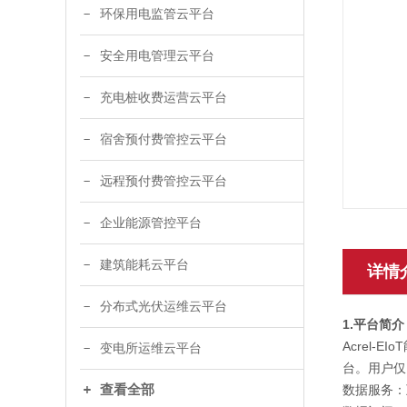
环保用电监管云平台
安全用电管理云平台
充电桩收费运营云平台
宿舍预付费管控云平台
远程预付费管控云平台
企业能源管控平台
建筑能耗云平台
详情
分布式光伏运维云平台
1.平台简介
Acrel-E
变电所运维云平台
台。用户仅
查看全部
数据服务：