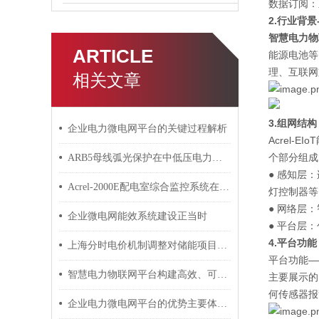
数据订阅：
2.行业背
智慧电力物
ARTICLE
能源电池等
理、互联网
相关文章
3.组网结构
企业电力微电网平台的关键过程解析
Acrel
个部分组成
ARB5母线弧光保护在中低压电力系统中的应用
● 感知层
Acrel-2000E配电室综合监控系统在“三大工程”中的应用
灯控制器等
● 网络层
企业微电网能效系统建设正当时
● 平台层
4.平台功能
上海分时电价机制调整对储能项目的影响分析
平台功能—
智慧电力物联网平台构建高效、可靠的能源管理未来
主要展示的
何传感器报
企业电力微电网平台的优势主要体现在以下几个方面