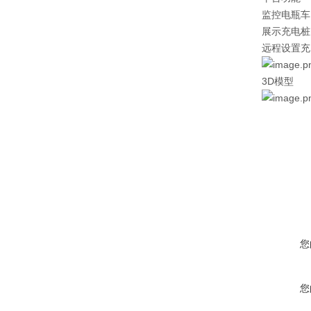
监控电瓶车
展示充电桩
远程设置充
3D模型
您
您