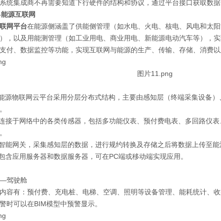
系统集成商不再需要知道下行硬件的结构和协议，通过平台接口获取数据
景-能源互联网
联网平台
在能源侧涵盖了供能侧管理（如水电、火电、核电、风电和太阳
），以及用能测管理（如工业用电、商业用电、新能源电动汽车等），实
支付、数据监控等功能，实现互联网与能源的生产、传输、存储、消费以
-EIoT能源物联网云平台采用分层分布式结构，主要由感知层（终端采集设
。
：连接于网络中的各类传感器，包括多功能仪表、预付费电表、多回路仪
。
：智能网关，采集感知层的数据，进行规约转换及存储之后将数据上传至能
：包含应用服务器和数据服务器，可在PC端或移动端实现应用。
—驾驶舱
内容有：预付费、充电桩、电梯、空调、照明等设备管理、能耗统计、收
警时可以在BIM模型中预警显示。