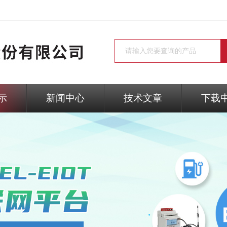
示
新闻中心
技术文章
下载