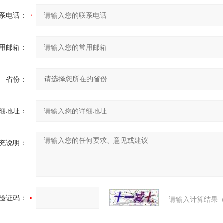
系电话：
用邮箱：
省份：
细地址：
充说明：
验证码：
请输入计算结果（