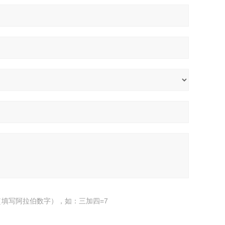
填写阿拉伯数字），如：三加四=7