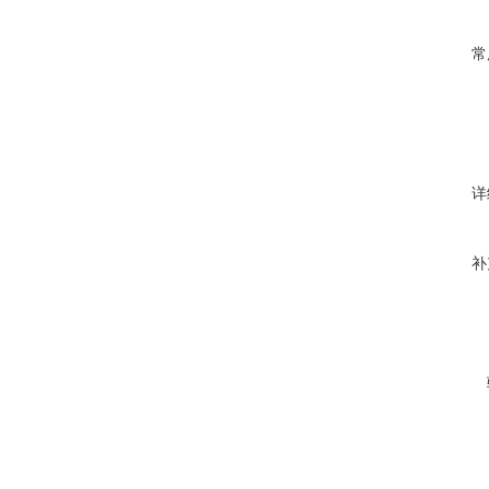
常
详
补