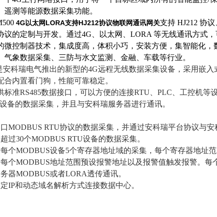
、遥测等能源数据采集功能。
500
支持 HJ212
4G以太网LORA支持HJ212协议物联网通讯网关
协议的定制与开发。通过4G、以太网、LORA 等无线通讯方式
的微控制器技术，集成度高，体积小巧，安装方便，集智能化，
、气象数据采集、三防与水文监测、金融、车载等行业。
SM是安科瑞电气推出的新型的4G远程无线数据采集设备，采用嵌入式
配合内置看门狗，性能可靠稳定。
供标准RS485数据接口，可以方便的连接RTU、PLC、工控机
US设备的数据采集，并且与安科瑞服务器进行通讯。
串口MODBUS RTU协议的数据采集，并通过安科瑞平台协议与
超过30个MODBUS RTU设备的数据采集。
对每个MODBUS设备5个寄存器地址域的采集，每个寄存器地址范
对每个MODBUS地址范围预设报警地址以及报警值触发报警。每
务器MODBUS或者LORA透传通讯。
固定IP和动态域名解析方式连接数据中心。