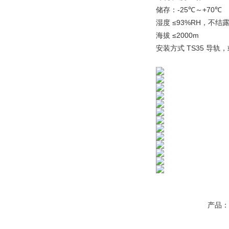
-25℃
+70℃
储存：
～
≤93%RH
湿度
，不结
≤2000m
海拔
TS35
安装方式
导轨，
产品