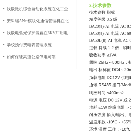
2.技术参数
浅谈微机综合自动化系统在化工企业变电站中应用
技术参数 指标
精度等级
0.5
级
安科瑞ANet模块化通信管理机在北京冬奥会项目的应用
BA20(Ⅱ)-AI
电流
AC 0.
浅谈电弧光保护装置在6KV厂用电系统中的应用与选型
BA50(Ⅱ)-AI
电流
AC 6
BA50L(Ⅱ)-AI
电流
AC 
学校预付费电表管理系统
1.2
过载
持续
倍，瞬
≤1VA
吸收功率
如何保证高速公路供电可靠
25Hz
800Hz
频响
～
，
DC4
20
输出
标称值
～
DC12V
负载电阻
供电
RS485
/Mod
通讯
接口
≤400ms
响应时间
2
DC 12V
电源
电压
或
≤1W
功耗
绝缘电阻
＞
/
耐压强度
输入
输出、
-10℃
+55
温度系数
～
-10℃
环境
温度
工作：