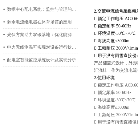
数据中心配电系统：监控与管理的关键
交流电流信号采集精
2.

额定工作电压
AC0.6
剩余电流继电器在体育场馆的应用

额定频率
50-60Hz

环境温度
-30
℃
~70
℃
光伏方案助力双碳落地：优化能源供给结构与供电可靠性

海拔高度≤
3000m
电力无线测温可实现对设备运行状态的远程监控

工频耐压
3000V/1mi

用于没有雨雪直接侵
配电室智能监控系统设计及实现分析
产品翻盖式设计，外形
汇流排，作为交流电流
2.使用环境

额定工作电压
AC0.6

额定频率
50-60Hz

环境温度
-30
℃
~70
℃

海拔高度≤
3000m

工频耐压
3000V/1mi

用于没有雨雪直接侵