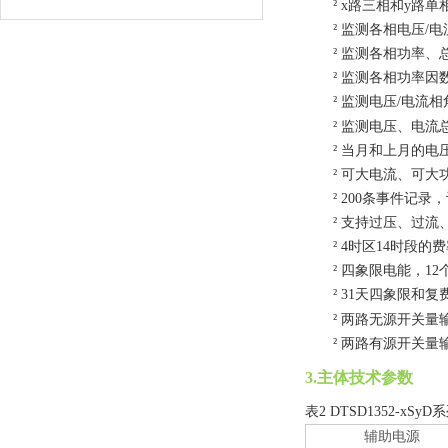
²
x
路三相和
y
路单
²
监测各相电压
/
电
²
监测各相功率、
²
监测各相功率因
²
监测电压
/
电流
相
²
监测
电压
、
电流
²
当月和上月的电
²
可大
电流、可大
²
200
条
事件记录
，
²
支持过压、过流
²
4
时区
14
时段的费
²
四象限电能，
12
²
31
天四象限和复
²
两路
无源
开关量
²
两路有源开关量
3.主体技术参数
表
2
DTSD1352-xSyD
系
辅助电源