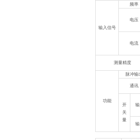
频率
电压
输入信号
电流
测量精度
脉冲输
通讯
功能
开
输
关
量
输