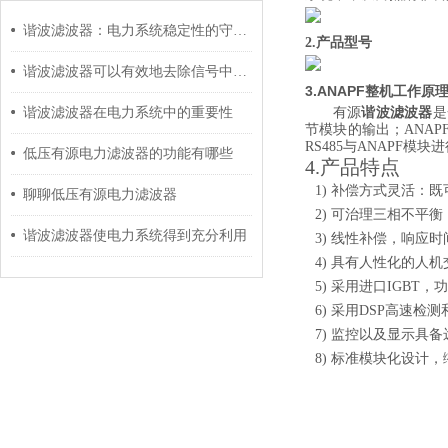
谐波滤波器：电力系统稳定性的守护者
2.产品型号
谐波滤波器可以有效地去除信号中的谐波分量
3.ANAPF
整机工作原
谐波滤波器
谐波滤波器在电力系统中的重要性
有源
是
节模块的输出；
AN
AP
RS485
与
AN
APF
模块进
低压有源电力滤波器的功能有哪些
4.
产品特点
1)
补偿方式灵活：
既
聊聊低压有源电力滤波器
2)
可治理三相不平衡
谐波滤波器使电力系统得到充分利用
3)
线性补偿，响应时
4)
具有人性化的人机
5)
采用进口
IGBT
，功
6)
采用
DSP
高速检测
7)
监控以及显示具备
8)
标准模块化设计，