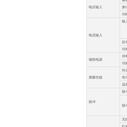
额
电压输入
参
功
输
电流输入
起
功
供
辅助电源
功
符
测量性能
有
温
脉
脉冲
脉
无
红